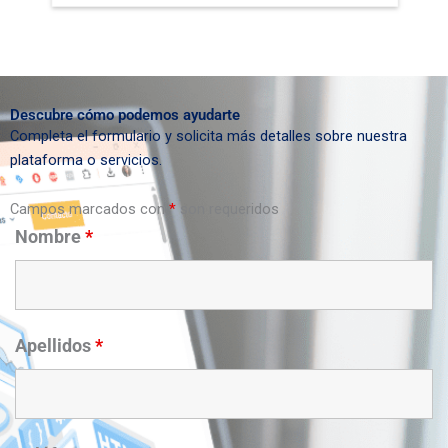
Descubre cómo podemos ayudarte
Completa el formulario y solicita más detalles sobre nuestra
plataforma o servicios.
Campos marcados con
*
son requeridos
Nombre
*
Apellidos
*