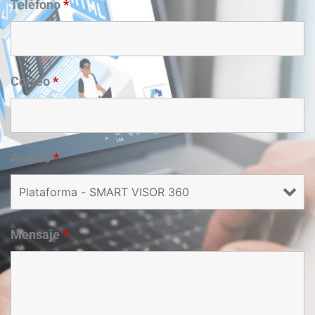
Teléfono
*
Correo
*
Asunto
*
Mensaje
*