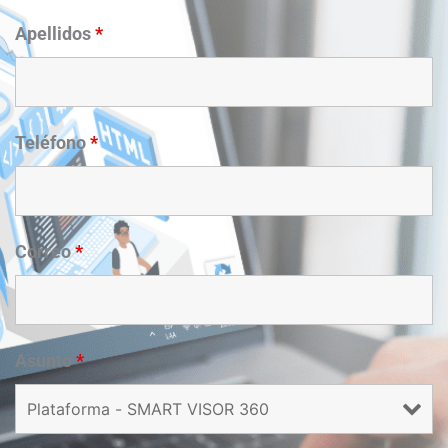
Apellidos
*
Teléfono
*
Correo
*
Asunto
*