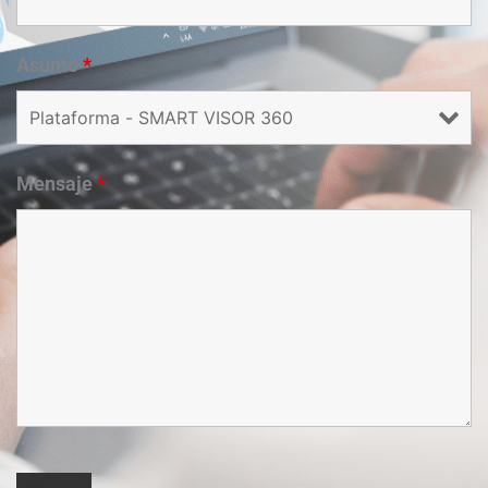
Asunto
*
Mensaje
*