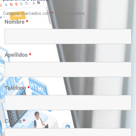
Campos marcados con
*
son requeridos
Nombre
*
Apellidos
*
Teléfono
*
Correo
*